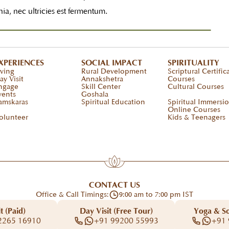
nia, nec ultricies est fermentum.
XPERIENCES
SOCIAL IMPACT
SPIRITUALITY
iving
Rural Development
Scriptural Certific
ay Visit
Annakshetra
Courses
ngage
Skill Center
Cultural Courses
vents
Goshala
amskaras
Spiritual Education
Spiritual Immersi
Online Courses
olunteer
Kids & Teenagers
CONTACT US
Office & Call Timings:
9:00 am to 7:00 pm IST
t (Paid)
Day Visit (Free Tour)
Yoga & S
2265 16910
+91 99200 55993
+91 