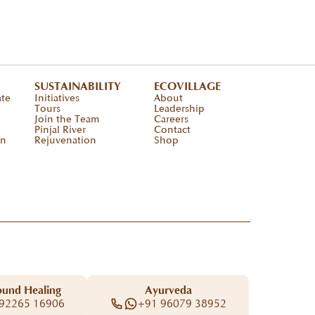
SUSTAINABILITY
ECOVILLAGE
ate
Initiatives
About
Tours
Leadership
Join the Team
Careers
Pinjal River
Contact
on
Rejuvenation
Shop
ound Healing
Ayurveda
92265 16906
+91 96079 38952