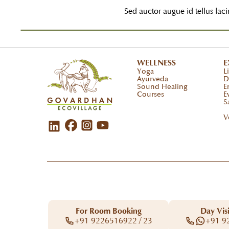
Sed auctor augue id tellus laci
WELLNESS
E
Yoga
L
Ayurveda
D
Sound Healing
E
Courses
E
S
V
For Room Booking
Day Visi
+91 9226516922 / 23
+91 9