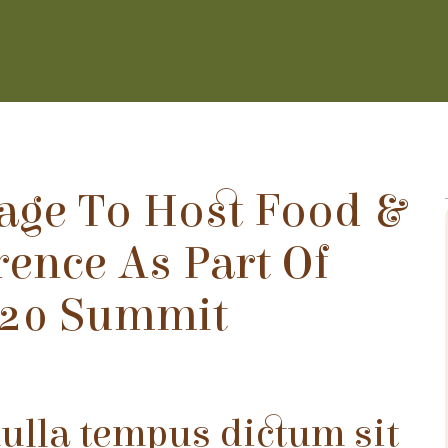
age To Host Food &
rence As Part Of
G20 Summit
 nulla tempus dictum sit